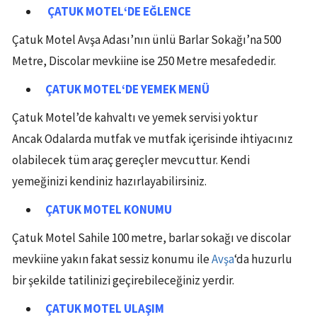
ÇATUK MOTEL
‘DE EĞLENCE
Çatuk Motel Avşa Adası’nın ünlü Barlar Sokağı’na 500
Metre, Discolar mevkiine ise 250 Metre mesafededir.
ÇATUK MOTEL
‘DE
YEMEK MENÜ
Çatuk Motel’de kahvaltı ve yemek servisi yoktur
Ancak Odalarda mutfak ve mutfak içerisinde ihtiyacınız
olabilecek tüm araç gereçler mevcuttur. Kendi
yemeğinizi kendiniz hazırlayabilirsiniz.
ÇATUK MOTEL
KONUMU
Çatuk Motel Sahile 100 metre, barlar sokağı ve discolar
mevkiine yakın fakat sessiz konumu ile
Avşa
‘da huzurlu
bir şekilde tatilinizi geçirebileceğiniz yerdir.
ÇATUK MOTEL
ULAŞIM