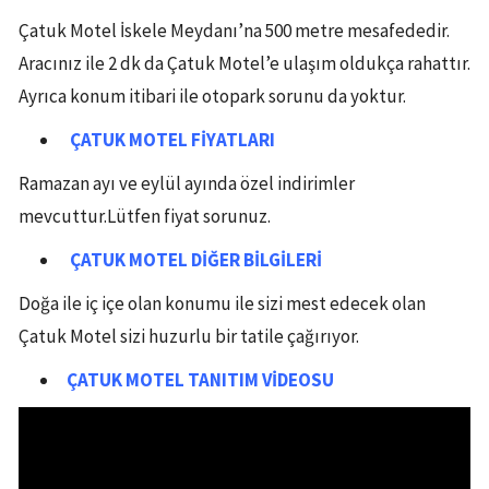
Çatuk Motel İskele Meydanı’na 500 metre mesafededir.
Aracınız ile 2 dk da Çatuk Motel’e ulaşım oldukça rahattır.
Ayrıca konum itibari ile otopark sorunu da yoktur.
ÇATUK MOTE
L
FİYATLARI
Ramazan ayı ve eylül ayında özel indirimler
mevcuttur.Lütfen fiyat sorunuz.
ÇATUK MOTEL
DİĞER BİLGİLERİ
Doğa ile iç içe olan konumu ile sizi mest edecek olan
Çatuk Motel sizi huzurlu bir tatile çağırıyor.
ÇATUK
MOTEL
TANITIM VİDEOSU