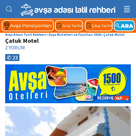
Avşa Adası Tatil Rehberi
›
Avşa Motelleri ve Fiyatları 2026
›
Çatuk Motel
Çatuk Motel
2
YORUM
✆ 23