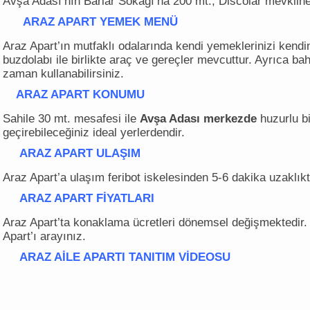
Avşa Adası’nın Barlar Sokağı’na 200 mt., Discolar mevkiine
ARAZ APART YEMEK MENÜ
Araz Apart’ın mutfaklı odalarında kendi yemeklerinizi kendin
buzdolabı ile birlikte araç ve gereçler mevcuttur. Ayrıca b
zaman kullanabilirsiniz.
ARAZ APART KONUMU
Sahile 30 mt. mesafesi ile
Avşa Adası merkezde
huzurlu bir
geçirebileceğiniz ideal yerlerdendir.
ARAZ APART ULAŞIM
Araz Apart’a ulaşım feribot iskelesinden 5-6 dakika uzaklıkt
ARAZ APART FİYATLARI
Araz Apart’ta konaklama ücretleri dönemsel değişmektedir. Lü
Apart’ı arayınız.
ARAZ AİLE APARTI
TANITIM VİDEOSU