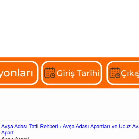
artlar
Günlük Kiralık Evler
Butik Otelleri
Konaklama
Avşa Adası Tatil Rehberi
›
Avşa Adası Apartları ve Ucuz Avş
Apart