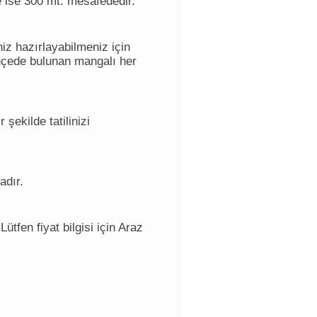
 ise 300 mt. mesafededir.
iz hazırlayabilmeniz için
ahçede bulunan mangalı her
 şekilde tatilinizi
adır.
tfen fiyat bilgisi için Araz