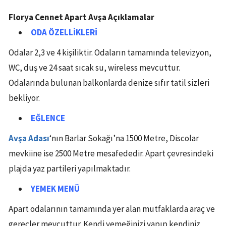
Florya Cennet Apart Avşa Açıklamalar
ODA ÖZELLİKLERİ
Odalar 2,3 ve 4 kişiliktir. Odaların tamamında televizyon,
WC, duş ve 24 saat sıcak su, wireless mevcuttur.
Odalarında bulunan balkonlarda denize sıfır tatil sizleri
bekliyor.
EĞLENCE
Avşa Adası
‘nın Barlar Sokağı’na 1500 Metre, Discolar
mevkiine ise 2500 Metre mesafededir. Apart çevresindeki
plajda yaz partileri yapılmaktadır.
YEMEK MENÜ
Apart odalarının tamamında yer alan mutfaklarda araç ve
gereçler mevcuttur. Kendi yemeğinizi yapıp kendiniz