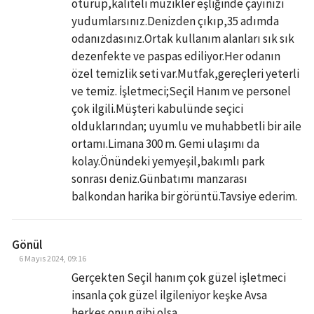
oturup,kaliteli müzikler eşliğinde çayınızı
yudumlarsınız.Denizden çıkıp,35 adımda
odanızdasınız.Ortak kullanım alanları sık sık
dezenfekte ve paspas ediliyor.Her odanın
özel temizlik seti var.Mutfak,gereçleri yeterli
ve temiz. İşletmeci;Seçil Hanım ve personel
çok ilgili.Müşteri kabulünde seçici
olduklarından; uyumlu ve muhabbetli bir aile
ortamı.Limana 300 m. Gemi ulaşımı da
kolay.Önündeki yemyeşil,bakımlı park
sonrası deniz.Günbatımı manzarası
balkondan harika bir görüntü.Tavsiye ederim.
Gönül
6 Mayıs 2024, 09:16
Gerçekten Seçil hanım çok güzel işletmeci
insanla çok güzel ilgileniyor keşke Avsa
herkes onun gibi olsa