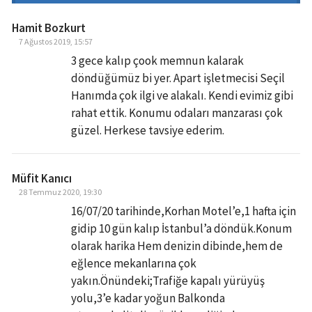
Hamit Bozkurt
7 Ağustos 2019, 15:57
3 gece kalıp çook memnun kalarak
döndüğümüz bi yer. Apart işletmecisi Seçil
Hanımda çok ilgi ve alakalı. Kendi evimiz gibi
rahat ettik. Konumu odaları manzarası çok
güzel. Herkese tavsiye ederim.
Müfit Kanıcı
28 Temmuz 2020, 19:30
16/07/20 tarihinde,Korhan Motel’e,1 hafta için
gidip 10 gün kalıp İstanbul’a döndük.Konum
olarak harika Hem denizin dibinde,hem de
eğlence mekanlarına çok
yakın.Önündeki;Trafiğe kapalı yürüyüş
yolu,3’e kadar yoğun Balkonda