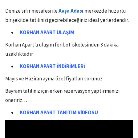
Denize sıfır mesafesi ile
Avşa Adası
merkezde huzurlu
bir şekilde tatilinizi geçirebileceğiniz ideal yerlerdendir.
KORHAN APART
ULAŞIM
Korhan Apart’a ulaşım feribot iskelesinden 3 dakika
uzaklıktadır.
KORHAN APART
İNDİRİMLERİ
Mayıs ve Haziran ayına özel fiyatları sorunuz.
Bayram tatiliniz için erken rezervasyon yaptırmanızı
öneririz…
KORHAN APART
TANITIM VİDEOSU