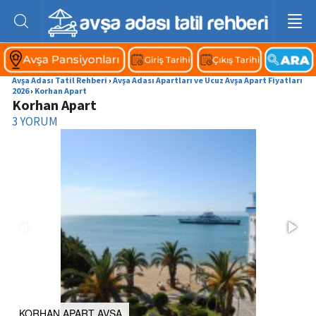
Avşa Adası Tatil Rehberi
›
Avşa Adası Apartları ve Ucuz Avşa Apart Fiyatları
2026
›
Korhan Apart
Korhan Apart
3
YORUM
KORHAN APART AVŞA