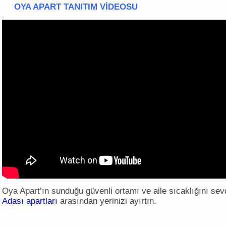
OYA APART
TANITIM VİDEOSU
Oya Apart’ın sunduğu güvenli ortamı ve aile sıcaklığını se
Adası apartları
arasından yerinizi ayırtın.