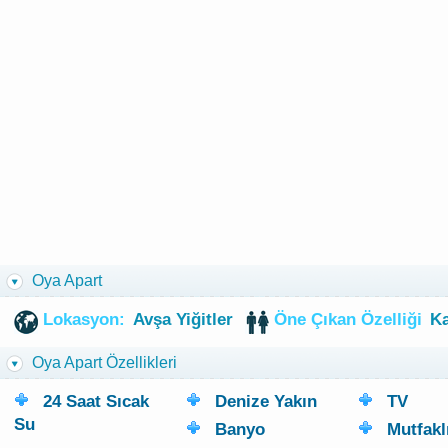
Oya Apart
Lokasyon:
Avşa Yiğitler
Öne Çıkan Özelliği
Ka
Oya Apart Özellikleri
24 Saat Sıcak
Denize Yakın
TV
Su
Banyo
Mutfakl