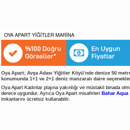
OYA APART YİĞİTLER MARİNA
Oya Apart; Avşa Adası Yiğitler Köyü’nde denize 50 metre
konumunda 1+1 ve 2+1 deniz manzaralı daire seçenekleri
Oya Apart Kadınlar plajına yakınlığı ve müstakil binada olmas
derece uygundur. Ayrıca Oya Apart misafirleri
Bahar Aqua 
imkanlarını ücretsiz kullanabilir.