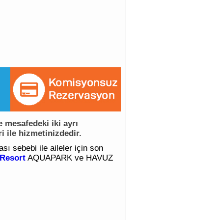
 mesafedeki iki ayrı
 ile hizmetinizdedir.
ı sebebi ile aileler için son
Resort
AQUAPARK ve HAVUZ