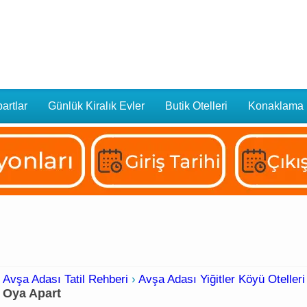
artlar
Günlük Kiralık Evler
Butik Otelleri
Konaklama
Avşa Adası Tatil Rehberi
›
Avşa Adası Yiğitler Köyü Otelleri
Oya Apart