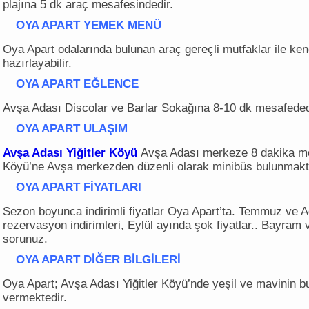
plajına 5 dk araç mesafesindedir.
OYA APART
YEMEK MENÜ
Oya Apart odalarında bulunan araç gereçli mutfaklar ile ken
hazırlayabilir.
OYA APART
EĞLENCE
Avşa Adası Discolar ve Barlar Sokağına 8-10 dk mesafeded
OYA APART
ULAŞIM
Avşa Adası Yiğitler Köyü
Avşa Adası merkeze 8 dakika mes
Köyü’ne Avşa merkezden düzenli olarak minibüs bulunmakt
OYA APART
FİYATLARI
Sezon boyunca indirimli fiyatlar Oya Apart’ta. Temmuz ve A
rezervasyon indirimleri, Eylül ayında şok fiyatlar.. Bayram v
sorunuz.
OYA APART
DİĞER BİLGİLERİ
Oya Apart; Avşa Adası Yiğitler Köyü’nde yeşil ve mavinin 
vermektedir.