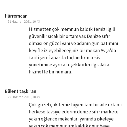
Hürremcan
21 Haziran 2021, 10:43
Hizmetten çok memnun kaldık temiz ilgili
güvenilir sıcak bir ortam var. Denize sıfır
olması en güzel yanı ve adanın gün batımını
keyifle izleyebileceğiniz bir mekan Avşa’da
tatili şeref apartla taçlandırın tesis
yönetimine ayrıca teşekkürler ilgi alaka
hizmette bir numara.
Bülent taşkıran
29 Haziran 2021, 18:49
Çok güzel çok temiz hijyen tam bir aile ortamı
herkese tavsiye ederim.denize sıfır markete
yakın eğlence mekanları yanında iskeleye
yakın çok memnunum kaldık onur beye