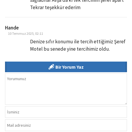
sağladılar Avşa’da ki tek tercihim şeref apart
Tekrar teşekkür ederim
Hande
10 Temmuz 2025, 02:11
Denize sıfır konumu ile tercih ettiğimiz Şeref
Motel bu senede yine tercihimiz oldu.
Bir Yorum Yaz