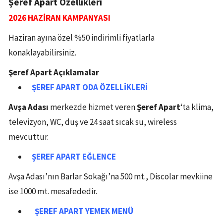
Şeref Apart Özellikleri
2026 HAZİRAN KAMPANYASI
Haziran ayına özel %50 indirimli fiyatlarla
konaklayabilirsiniz.
Şeref Apart Açıklamalar
ŞEREF APART
ODA ÖZELLİKLERİ
Avşa Adası
merkezde
hizmet veren
Şeref Apart
‘ta klima,
televizyon, WC, duş ve 24 saat sıcak su, wireless
mevcuttur.
ŞEREF APART
EĞLENCE
Avşa Adası’nın Barlar Sokağı’na 500 mt., Discolar mevkiine
ise 1000 mt. mesafededir.
ŞEREF APART
YEMEK MENÜ