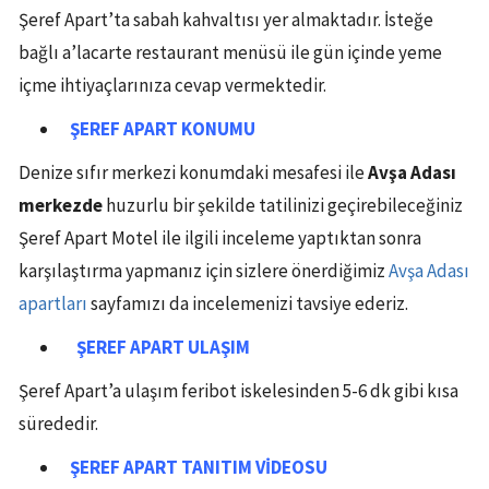
Şeref Apart’ta sabah kahvaltısı yer almaktadır. İsteğe
bağlı a’lacarte restaurant menüsü ile gün içinde yeme
içme ihtiyaçlarınıza cevap vermektedir.
ŞEREF APART
KONUMU
Denize sıfır merkezi konumdaki mesafesi ile
Avşa Adası
merkezde
huzurlu bir şekilde tatilinizi geçirebileceğiniz
Şeref Apart Motel ile ilgili inceleme yaptıktan sonra
karşılaştırma yapmanız için sizlere önerdiğimiz
Avşa Adası
apartları
sayfamızı da incelemenizi tavsiye ederiz.
ŞEREF APART
ULAŞIM
Şeref Apart’a ulaşım feribot iskelesinden 5-6 dk gibi kısa
sürededir.
ŞEREF APART TANITIM VİDEOSU