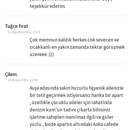
teşekkür ederim.
Tuğce fırat
21 Ağustos 2021, 13:31
Çok memnun kaldık herkes cok sevecen ve
sıcakkanlı en yakın zamanda tekrar görüşmek
üzereee :)))
Çilem
25 Nisan 2022, 12:09
Avşa adasında sakin huzurlu hijyenik ailenizle
bir tatil geçirmek istiyorsanız harika bir apart
, özellikle çocuklu aileler için rahatlıkla
denizin kum’un tadını çıkarta bilirsiniz
işletme sahipleri inanılmaz ilgili ve güler
yüzlü , birde apartın altındaki Anka cafede