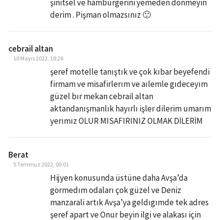
şinitsel ve hamburgerini yemeden dönmeyin
derim . Pişman olmazsınız 🙂
cebrail altan
10 Mayıs 2022, 18:26
şeref motelle tanıştık ve çok kıbar beyefendi
firmam ve misafirlerım ve aılemle gıdeceyım
güzel bır mekan cebrail altan
aktandanışmanlık hayırlı işler dilerim umarım
yerımız OLUR MISAFIRINIZ OLMAK DİLERİM
Berat
5 Temmuz 2022, 00:01
Hijyen konusunda üstüne daha Avşa’da
görmedım odaları çok güzel ve Deniz
manzarali artık Avşa’ya geldıgımde tek adres
şeref apart ve Onur beyin ilgi ve alakası için