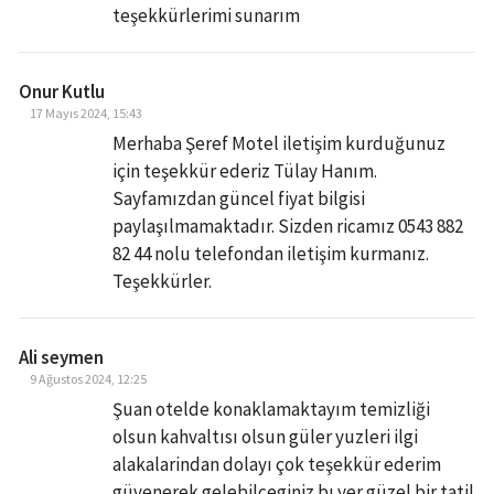
teşekkürlerimi sunarım
Onur Kutlu
17 Mayıs 2024, 15:43
Merhaba Şeref Motel iletişim kurduğunuz
için teşekkür ederiz Tülay Hanım.
Sayfamızdan güncel fiyat bilgisi
paylaşılmamaktadır. Sizden ricamız 0543 882
82 44 nolu telefondan iletişim kurmanız.
Teşekkürler.
Ali seymen
9 Ağustos 2024, 12:25
Şuan otelde konaklamaktayım temizliği
olsun kahvaltısı olsun güler yuzleri ilgi
alakalarindan dolayı çok teşekkür ederim
güvenerek gelebilceginiz bı yer güzel bir tatil