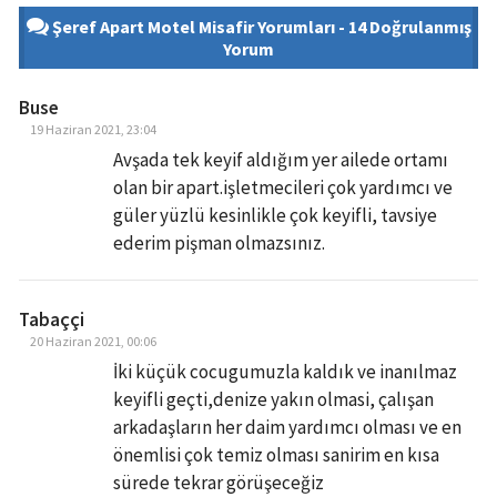
Şeref Apart Motel Misafir Yorumları - 14 Doğrulanmış
Yorum
Buse
19 Haziran 2021, 23:04
Avşada tek keyif aldığım yer ailede ortamı
olan bir apart.işletmecileri çok yardımcı ve
güler yüzlü kesinlikle çok keyifli, tavsiye
ederim pişman olmazsınız.
Tabaççi
20 Haziran 2021, 00:06
İki küçük cocugumuzla kaldık ve inanılmaz
keyifli geçti,denize yakın olmasi, çalışan
arkadaşların her daim yardımcı olması ve en
önemlisi çok temiz olması sanirim en kısa
sürede tekrar görüşeceğiz