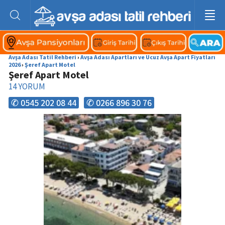
Avşa Adası Tatil Rehberi
›
Avşa Adası Apartları ve Ucuz Avşa Apart Fiyatları
2026
›
Şeref Apart Motel
Şeref Apart Motel
14
YORUM
✆ 0545 202 08 44
✆ 0266 896 30 76