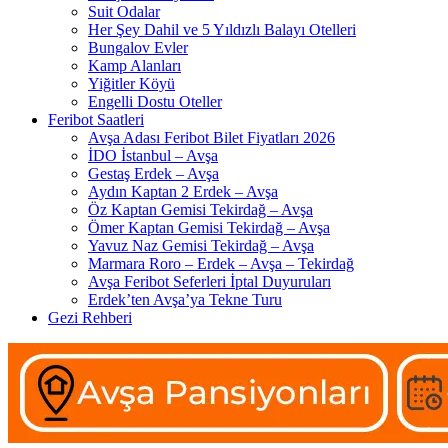
Suit Odalar
Her Şey Dahil ve 5 Yıldızlı Balayı Otelleri
Bungalov Evler
Kamp Alanları
Yiğitler Köyü
Engelli Dostu Oteller
Feribot Saatleri
Avşa Adası Feribot Bilet Fiyatları 2026
İDO İstanbul – Avşa
Gestaş Erdek – Avşa
Aydın Kaptan 2 Erdek – Avşa
Öz Kaptan Gemisi Tekirdağ – Avşa
Ömer Kaptan Gemisi Tekirdağ – Avşa
Yavuz Naz Gemisi Tekirdağ – Avşa
Marmara Roro – Erdek – Avşa – Tekirdağ
Avşa Feribot Seferleri İptal Duyuruları
Erdek’ten Avşa’ya Tekne Turu
Gezi Rehberi