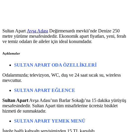
Sultan Apart
Avşa Adası
Değirmenardı mevkii’nde Denize 250
metre yürüme mesafesindedir. Ekonomik apart fiyatları, yeni, ferah
ve temiz odaları ile aileler için ideal konumdadır.
Açıklamalar
SULTAN APART ODA ÖZELLİKLERİ
Odalarımızda; televizyon, WC, duş ve 24 saat sıcak su, wireless
mevcuttur.
SULTAN APART
EĞLENCE
Sultan Apart
Avşa Adası’nın Barlar Sokağı’na 15 dakika yürüyüş
mesafesindedir. Sultan Apart tüm misafirlerine ücretsiz bisiklet
hizmeti de sunmaktadır.
SULTAN APART
YEMEK MENÜ
İsteğe bağlı kahvaltı servisimizden 15 TL karşılığı