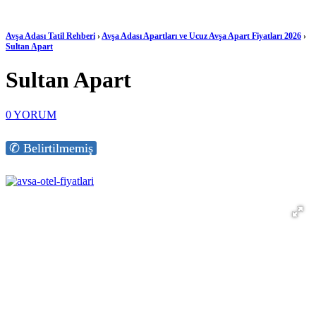
Avşa Adası Tatil Rehberi
›
Avşa Adası Apartları ve Ucuz Avşa Apart Fiyatları 2026
›
Sultan Apart
Sultan Apart
0
YORUM
✆ Belirtilmemiş