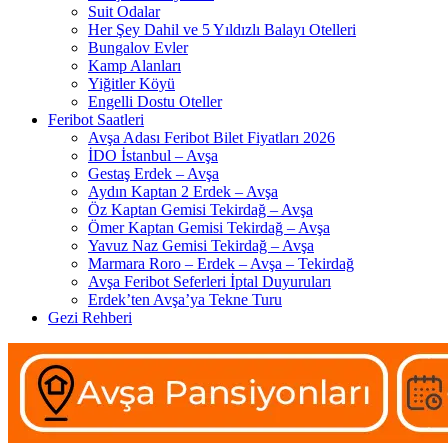
Suit Odalar
Her Şey Dahil ve 5 Yıldızlı Balayı Otelleri
Bungalov Evler
Kamp Alanları
Yiğitler Köyü
Engelli Dostu Oteller
Feribot Saatleri
Avşa Adası Feribot Bilet Fiyatları 2026
İDO İstanbul – Avşa
Gestaş Erdek – Avşa
Aydın Kaptan 2 Erdek – Avşa
Öz Kaptan Gemisi Tekirdağ – Avşa
Ömer Kaptan Gemisi Tekirdağ – Avşa
Yavuz Naz Gemisi Tekirdağ – Avşa
Marmara Roro – Erdek – Avşa – Tekirdağ
Avşa Feribot Seferleri İptal Duyuruları
Erdek’ten Avşa’ya Tekne Turu
Gezi Rehberi