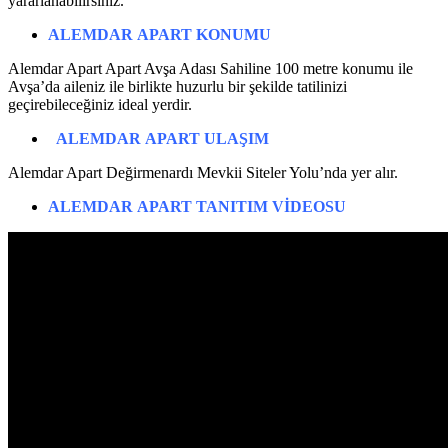
yararlanabilirsiniz.
ALEMDAR
APART
KONUMU
Alemdar Apart Apart Avşa Adası Sahiline 100 metre konumu ile
Avşa’da aileniz ile birlikte huzurlu bir şekilde tatilinizi
geçirebileceğiniz ideal yerdir.
ALEMDAR
APART
ULAŞIM
Alemdar Apart Değirmenardı Mevkii Siteler Yolu’nda yer alır.
ALEMDAR
APART TANITIM
VİDEOSU