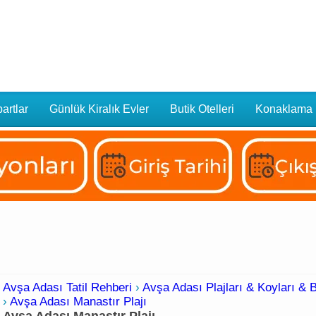
artlar
Günlük Kiralık Evler
Butik Otelleri
Konaklama
Avşa Adası Tatil Rehberi
›
Avşa Adası Plajları & Koyları & 
›
Avşa Adası Manastır Plajı