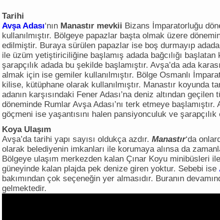
Tarihi
Avşa Adası
‘nın
Manastır mevkii
Bizans İmparatorluğu döne
kullanılmıştır. Bölgeye papazlar başta olmak üzere dönemin
edilmiştir. Buraya sürülen papazlar ise boş durmayıp adada
ile üzüm yetiştiriciliğine başlamış adada bağcılığı başlatan k
şarapçılık adada bu şekilde başlamıştır. Avşa’da ada karası
almak için ise gemiler kullanılmıştır. Bölge Osmanlı İmpara
kilise, kütüphane olarak kullanılmıştır. Manastır koyunda ta
adanın karşısındaki Fener Adası’na deniz altından geçilen 
döneminde Rumlar Avşa Adası’nı terk etmeye başlamıştır. 
göçmeni ise yaşantısını halen pansiyonculuk ve şarapçılık 
Koya Ulaşım
Avşa’da tarihi yapı sayısı oldukça azdır.
Manastır
‘da onlar
olarak belediyenin imkanları ile korumaya alınsa da zamanla 
Bölgeye ulaşım merkezden kalan Çınar Koyu minibüsleri il
güneyinde kalan plajda pek denize giren yoktur. Sebebi ise
bakımından çok seçeneğin yer almasıdır. Buranın devamın
gelmektedir.