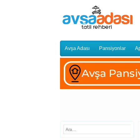
Avşa Adası
Pansiyonlar
Ap
Gezi Rehberi