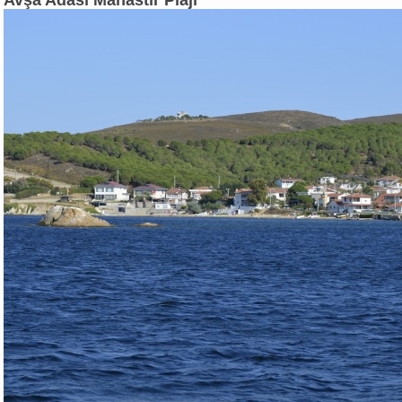
Avşa Adası Manastır Plajı