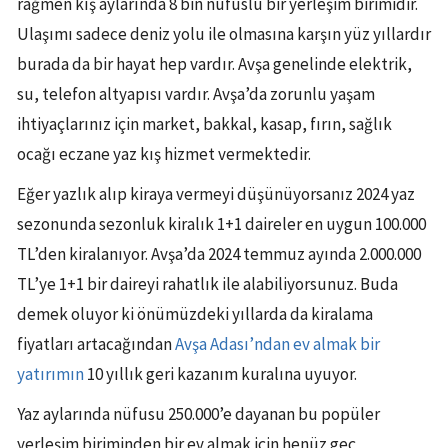
rağmen kış aylarında 8 bin nüfuslu bir yerleşim birimidir.
Ulaşımı sadece deniz yolu ile olmasına karşın yüz yıllardır
burada da bir hayat hep vardır. Avşa genelinde elektrik,
su, telefon altyapısı vardır. Avşa’da zorunlu yaşam
ihtiyaçlarınız için market, bakkal, kasap, fırın, sağlık
ocağı eczane yaz kış hizmet vermektedir.
Eğer yazlık alıp kiraya vermeyi düşünüyorsanız 2024 yaz
sezonunda sezonluk kiralık 1+1 daireler en uygun 100.000
TL’den kiralanıyor. Avşa’da 2024 temmuz ayında 2.000.000
TL’ye 1+1 bir daireyi rahatlık ile alabiliyorsunuz. Buda
demek oluyor ki önümüzdeki yıllarda da kiralama
fiyatları artacağından
Avşa Adası’ndan ev almak bir
yatırımın
10 yıllık geri kazanım kuralına uyuyor.
Yaz aylarında nüfusu 250.000’e dayanan bu popüler
yerleşim biriminden bir ev almak için henüz geç