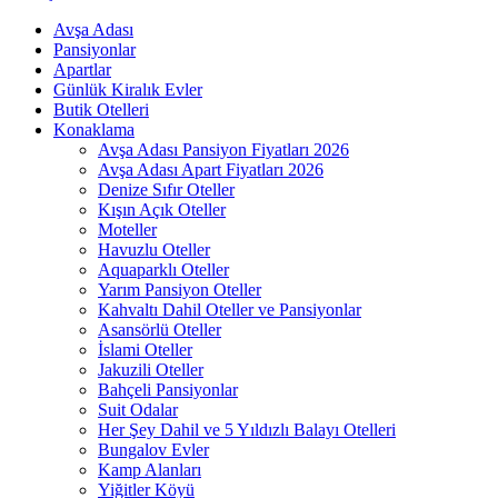
Avşa Adası
Pansiyonlar
Apartlar
Günlük Kiralık Evler
Butik Otelleri
Konaklama
Avşa Adası Pansiyon Fiyatları 2026
Avşa Adası Apart Fiyatları 2026
Denize Sıfır Oteller
Kışın Açık Oteller
Moteller
Havuzlu Oteller
Aquaparklı Oteller
Yarım Pansiyon Oteller
Kahvaltı Dahil Oteller ve Pansiyonlar
Asansörlü Oteller
İslami Oteller
Jakuzili Oteller
Bahçeli Pansiyonlar
Suit Odalar
Her Şey Dahil ve 5 Yıldızlı Balayı Otelleri
Bungalov Evler
Kamp Alanları
Yiğitler Köyü