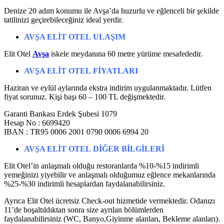
Denize 20 adım konumu ile Avşa’da huzurlu ve eğlenceli bir şekilde
tatilinizi geçirebileceğiniz ideal yerdir.
AVŞA ELİT OTEL
ULAŞIM
Elit Otel
Avşa
iskele meydanına 60 metre yürüme mesafededir.
AVŞA ELİT OTEL
FİYATLARI
Haziran ve eylül aylarında ekstra indirim uygulanmaktadır. Lütfen
fiyat sorunuz. Kişi başı 60 – 100 TL değişmektedir.
Garanti Bankası Erdek Şubesi 1079
Hesap No : 6699420
IBAN : TR95 0006 2001 0790 0006 6994 20
AVŞA ELİT OTEL
DİĞER BİLGİLERİ
Elit Otel’in anlaşmalı olduğu restoranlarda %10-%15 indirimli
yemeğinizi yiyebilir ve anlaşmalı olduğumuz eğlence mekanlarında
%25-%30 indirimli hesaplardan faydalanabilirsiniz.
Ayrıca Elit Otel ücretsiz Check-out hizmetide vermektedir. Odanızı
11’de boşaltıldıktan sonra size ayrılan bölümlerden
faydalanabilirsiniz (WC, Banyo,Giyinme alanları, Bekleme alanları).