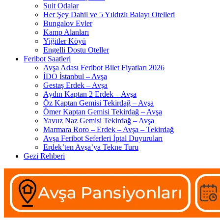
Suit Odalar
Her Şey Dahil ve 5 Yıldızlı Balayı Otelleri
Bungalov Evler
Kamp Alanları
Yiğitler Köyü
Engelli Dostu Oteller
Feribot Saatleri
Avşa Adası Feribot Bilet Fiyatları 2026
İDO İstanbul – Avşa
Gestaş Erdek – Avşa
Aydın Kaptan 2 Erdek – Avşa
Öz Kaptan Gemisi Tekirdağ – Avşa
Ömer Kaptan Gemisi Tekirdağ – Avşa
Yavuz Naz Gemisi Tekirdağ – Avşa
Marmara Roro – Erdek – Avşa – Tekirdağ
Avşa Feribot Seferleri İptal Duyuruları
Erdek’ten Avşa’ya Tekne Turu
Gezi Rehberi