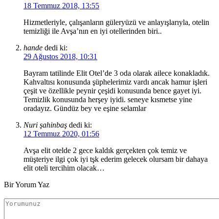
18 Temmuz 2018, 13:55
Hizmetleriyle, çalışanların güleryüzü ve anlayışlarıyla, otelin
temizliği ile Avşa’nın en iyi otellerinden biri..
hande
dedi ki:
29 Ağustos 2018, 10:31
Bayram tatilinde Elit Otel’de 3 oda olarak ailece konakladık.
Kahvaltısı konusunda şüphelerimiz vardı ancak hamur işleri
çeşit ve özellikle peynir çeşidi konusunda bence gayet iyi.
Temizlik konusunda herşey iyidi. seneye kısmetse yine
oradayız. Gündüz bey ve eşine selamlar
Nuri şahinbaş
dedi ki:
12 Temmuz 2020, 01:56
Avşa elit otelde 2 gece kaldık gerçekten çok temiz ve
müşteriye ilgi çok iyi tşk ederim gelecek olursam bir dahaya
elit oteli tercihim olacak…
Bir Yorum Yaz