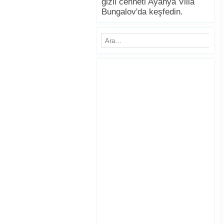
gizli cenneti Ayanya Villa
Bungalov'da keşfedin.