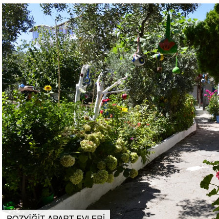
BOZYİĞİT APART EVLERİ