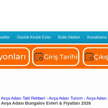
artlar
Günlük Kiralık Evler
Butik Otelleri
Konaklama
Avşa Adası Tatil Rehberi
›
Avşa Adası Turizm
›
Avşa Adası 
Avşa Adası Bungalov Evleri & Fiyatları 2026