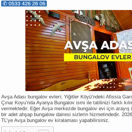
✆ 0533 426 26 06
Avşa Adası bungalov evleri; Yiğitler Köyü’ndeki Afissia Ga
Çınar Koyu’nda Ayanya Bungalov ismi ile tatilinizi farklı k
vermektedir. Eğer Avşa merkezde bungalov evi için arayış iç
bir adet ahşap bungalow dairesi sizlerin hizmetindedir. 202
TL’ye Avşa bungalov ev kiralaması yapabilirsiniz.