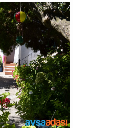
BOZYİĞİT APART EVLE