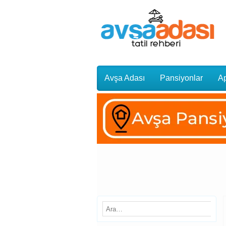
Avşa Adası
Pansiyonlar
Ap
Gezi Rehberi