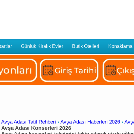
artlar
Günlük Kiralık Evler
Butik Otelleri
Konaklama
Avşa Adası Tatil Rehberi
›
Avşa Adası Haberleri 2026
›
Avşa
Avşa Adası Konserleri 2026
Avşa Adası konserleri takvimini takip ederek sizde eğlenc