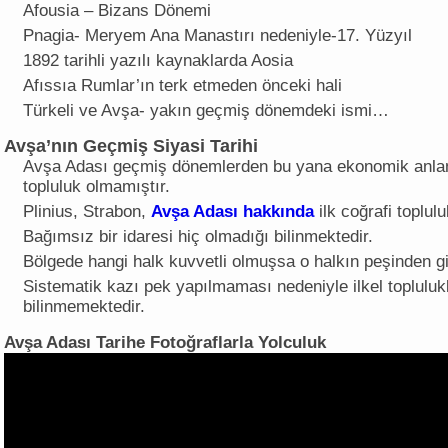
Afousia – Bizans Dönemi
Pnagia- Meryem Ana Manastırı nedeniyle-17. Yüzyıl
1892 tarihli yazılı kaynaklarda Aosia
Afıssıa Rumlar’ın terk etmeden önceki hali
Türkeli ve Avşa- yakın geçmiş dönemdeki ismi…
Avşa’nın Geçmiş Siyasi Tarihi
Avşa Adası geçmiş dönemlerden bu yana ekonomik anlam
topluluk olmamıştır.
Plinius, Strabon,
Avşa Adası hakkında
ilk coğrafi toplulu
Bağımsız bir idaresi hiç olmadığı bilinmektedir.
Bölgede hangi halk kuvvetli olmuşsa o halkın peşinden gi
Sistematik kazı pek yapılmaması nedeniyle ilkel toplulukla
bilinmemektedir.
Avşa Adası Tarihe Fotoğraflarla Yolculuk