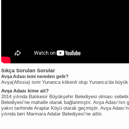
Sıkça Sorulan Sorular
Avşa Adası ismi nereden gelir?
Avşa(Afissia) ismi Yunanca kökenli olup Yunanca’da büyük
Avşa Adası kime ait?
2014 yılında Balıkesir Büyükşehir Belediyesi olması sebebi
Belediyesi’ne mahalle olarak bağlanmıştır. Avşa Adası’nın g
yakın tarihinde Araplar Köyü olarak geçmiştir. Avşa Adası’
yılında beri Marmara Adalar Belediyesi’ne aittir.