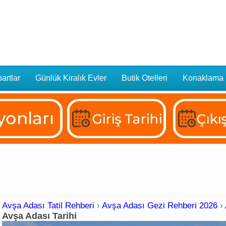
artlar
Günlük Kiralık Evler
Butik Otelleri
Konaklama
Avşa Adası Tatil Rehberi
›
Avşa Adası Gezi Rehberi 2026
›
Avşa Adası Tarihi