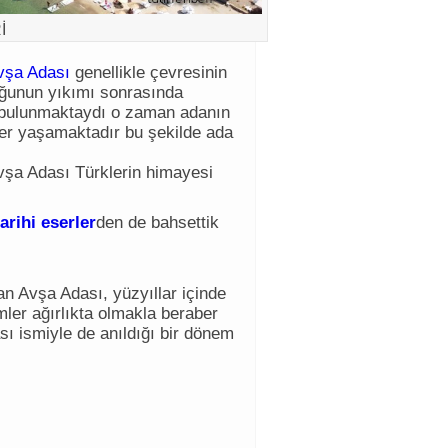
İ
vşa Adası
genellikle çevresinin
luğunun yıkımı sonrasında
p bulunmaktaydı o zaman adanın
ler yaşamaktadır bu şekilde ada
şa Adası Türklerin himayesi
arihi eserler
den de bahsettik
n Avşa Adası, yüzyıllar içinde
emler ağırlıkta olmakla beraber
sı ismiyle de anıldığı bir dönem