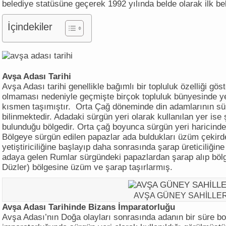
belediye statüsüne geçerek 1992 yılında belde olarak ilk be
İçindekiler
Avşa Adası Tarihi
Avşa Adası tarihi genellikle bağımlı bir topluluk özelliği gö
olmaması nedeniyle geçmişte birçok topluluk bünyesinde yer
kısmen taşımıştır. Orta Çağ döneminde din adamlarının sürg
bilinmektedir. Adadaki sürgün yeri olarak kullanılan yer is
bulunduğu bölgedir. Orta çağ boyunca sürgün yeri haricinde 
Bölgeye sürgün edilen papazlar ada buldukları üzüm çekir
yetiştiriciliğine başlayıp daha sonrasında şarap üreticiliğine
adaya gelen Rumlar sürgündeki papazlardan şarap alıp bö
Düzler) bölgesine üzüm ve şarap taşırlarmış.
AVŞA GÜNEY SAHİLLER
Avşa Adası Tarihinde Bizans İmparatorluğu
Avşa Adası’nın Doğa olayları sonrasında adanın bir süre b