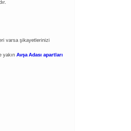
ır.
i varsa şikayetlerinizi
le yakın
Avşa Adası apartları