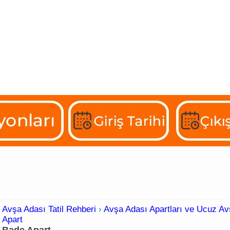
artlar
Günlük Kiralık Evler
Butik Otelleri
Konaklama
Avşa Adası Tatil Rehberi
›
Avşa Adası Apartları ve Ucuz Avş
Apart