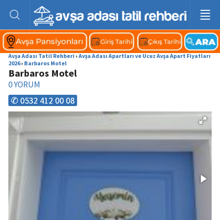
Avşa Adası Tatil Rehberi
›
Avşa Adası Apartları ve Ucuz Avşa Apart Fiyatları
2026
›
Barbaros Motel
Barbaros Motel
0
YORUM
✆ 0532 412 00 08