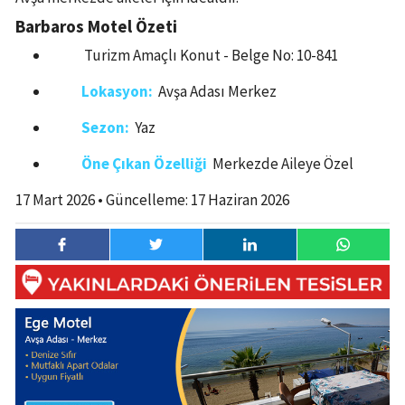
Barbaros Motel Özeti
Turizm Amaçlı Konut - Belge No: 10-841
Lokasyon:
Avşa Adası Merkez
Sezon:
Yaz
Öne Çıkan Özelliği
Merkezde Aileye Özel
17 Mart 2026
• Güncelleme:
17 Haziran 2026
17 Mart
0