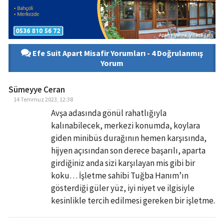
Efe Suit Apart Misafir Yorumları - 4 Doğrulanmış
Yorum
Sümeyye Ceran
14 Temmuz 2023, 12:38
Avşa adasında gönül rahatlığıyla
kalınabilecek, merkezi konumda, koylara
giden minibüs durağının hemen karşısında,
hijyen açısından son derece başarılı, aparta
girdiğiniz anda sizi karşılayan mis gibi bir
koku… İşletme sahibi Tuğba Hanım’ın
gösterdiği güler yüz, iyi niyet ve ilgisiyle
kesinlikle tercih edilmesi gereken bir işletme.