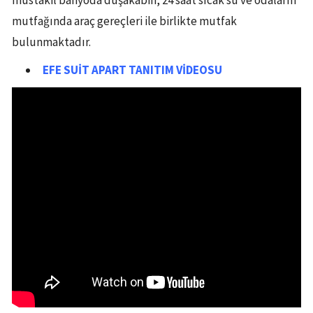
müstakil banyoda duşakabin, 24 saat sıcak su ve odaların
mutfağında araç gereçleri ile birlikte mutfak
bulunmaktadır.
EFE SUİT APART
TANITIM VİDEOSU