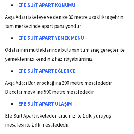
EFE SUİT APART
KONUMU
Avşa Adası iskeleye ve denize 80 metre uzaklıkta şehrin
tam merkezinde apart pansiyondur.
EFE SUİT APART
YEMEK MENÜ
Odalarının mutfaklarında bulunan tüm araç gereçler ile
yemeklerinizi kendiniz hazırlayabilirsiniz.
EFE SUİT APART
EĞLENCE
Avşa Adası Barlar sokağına 200 metre mesafededir.
Discolar mevkiine 500 metre mesafededir.
EFE SUİT APART
ULAŞIM
Efe Suit Apart iskeleden aracınız ile 1 dk. yürüyüş
mesafesi ile 2 dk mesafededir.