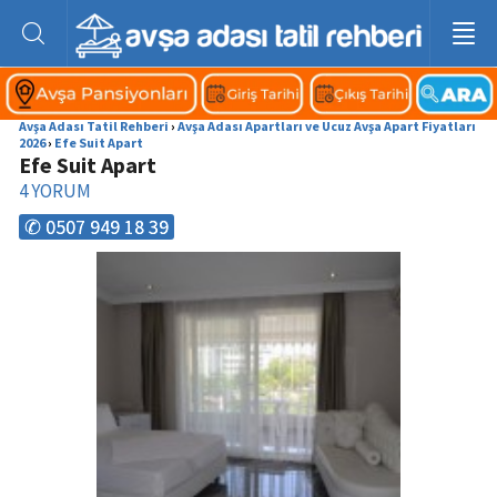
Avşa Adası Tatil Rehberi
›
Avşa Adası Apartları ve Ucuz Avşa Apart Fiyatları
2026
›
Efe Suit Apart
Efe Suit Apart
4
YORUM
✆ 0507 949 18 39