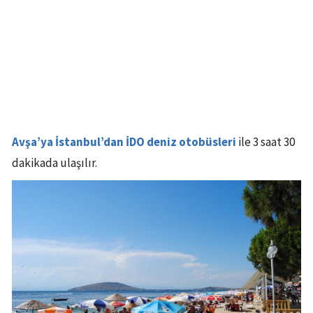
Avşa’ya İstanbul’dan İDO deniz otobüsleri
ile 3 saat 30
dakikada ulaşılır.