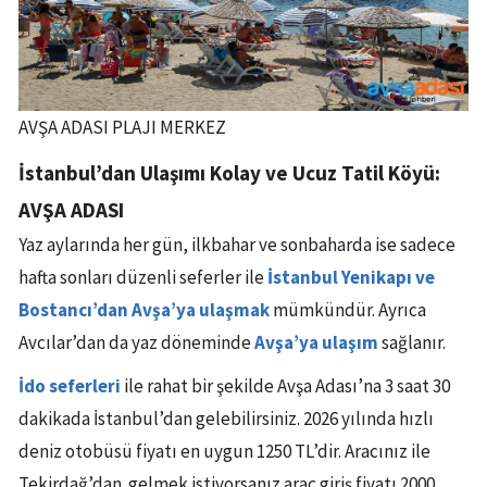
AVŞA ADASI PLAJI MERKEZ
İstanbul’dan Ulaşımı Kolay ve Ucuz Tatil Köyü:
AVŞA ADASI
Yaz aylarında her gün, ilkbahar ve sonbaharda ise sadece
hafta sonları düzenli seferler ile
İstanbul Yenikapı ve
Bostancı’dan Avşa’ya ulaşmak
mümkündür. Ayrıca
Avcılar’dan da yaz döneminde
Avşa’ya ulaşım
sağlanır.
İdo seferleri
ile rahat bir şekilde Avşa Adası’na 3 saat 30
dakikada İstanbul’dan gelebilirsiniz. 2026 yılında hızlı
deniz otobüsü fiyatı en uygun 1250 TL’dir. Aracınız ile
Tekirdağ’dan gelmek istiyorsanız araç giriş fiyatı 2000