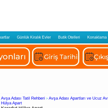
artlar
Günlük Kiralık Evler
Butik Otelleri
Konaklama
Avşa Adası Tatil Rehberi
›
Avşa Adası Apartları ve Ucuz Avş
Hülya Apart