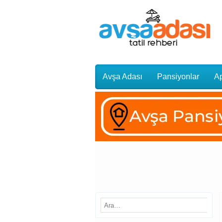
Avşa Adası
Pansiyonlar
Ap
Gezi Rehberi