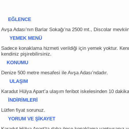
EĞLENCE
Avşa Adası’nın Barlar Sokağı’na 2500 mt., Discolar mevkii
YEMEK MENÜ
Sadece konaklama hizmeti verildiği için yemek yoktur. Ken
kendiniz pişirebilirsiniz.
KONUMU
Denize 500 metre mesafesi ile Avşa Adası’ndadır.
ULAŞIM
Karadut Hülya Apart’a ulaşım feribot iskelesinden 10 dakika
İNDİRİMLERİ
Lütfen fiyat sorunuz.
YORUM VE ŞİKAYET
Karadut Hülya Apart’ta daha önce konaklama yaptıysanız yo