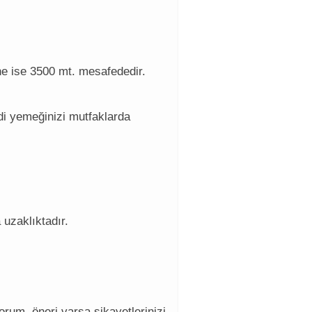
ne ise 3500 mt. mesafededir.
di yemeğinizi mutfaklarda
 uzaklıktadır.
rum, öneri varsa şikayetlerinizi