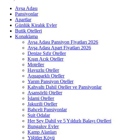
Avşa Adası
Pansiyonlar
Apartlar
Günlük Kiralık Evler
Butik Otelleri
Konaklama
Avşa Adası Pansiyon Fiyatları 2026
Avşa Adası Apart Fiyatları 2026
Denize Sıfır Oteller
Kışın Açık Oteller
Moteller
Havuzlu Oteller
Aquaparklı Oteller
Yarım Pansiyon Oteller
Kahvaltı Dahil Oteller ve Pansiyonlar
Asansörlü Oteller
İslami Oteller
Jakuzili Oteller
Bahçeli Pansiyonlar
Suit Odalar
Her Şey Dahil ve 5 Yıldızlı Balayı Otelleri
Bungalov Evler
Kamp Alanları
Yiğitler Köyü