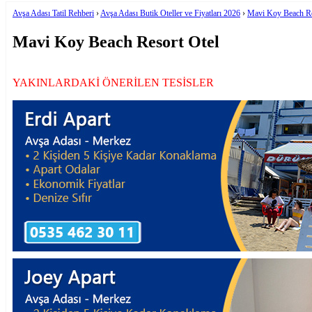
Avşa Adası Tatil Rehberi
›
Avşa Adası Butik Oteller ve Fiyatları 2026
›
Mavi Koy Beach Re
Mavi Koy Beach Resort Otel
YAKINLARDAKİ ÖNERİLEN TESİSLER