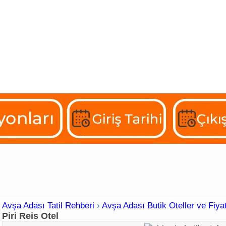
artlar
Günlük Kiralık Evler
Butik Otelleri
Konaklama
Avşa Adası Tatil Rehberi
›
Avşa Adası Butik Oteller ve Fiyat
Piri Reis Otel