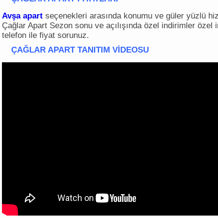
Avşa apart
seçenekleri arasında konumu ve güler yüzlü hiz
Çağlar Apart Sezon sonu ve açılışında özel indirimler özel i
telefon ile fiyat sorunuz.
ÇAĞLAR APART
TANITIM VİDEOSU