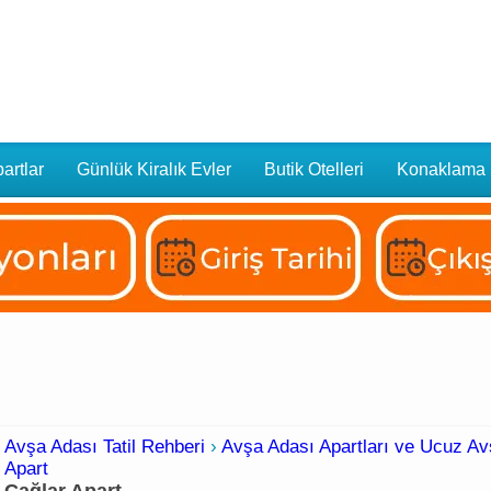
artlar
Günlük Kiralık Evler
Butik Otelleri
Konaklama
Avşa Adası Tatil Rehberi
›
Avşa Adası Apartları ve Ucuz Avş
Apart