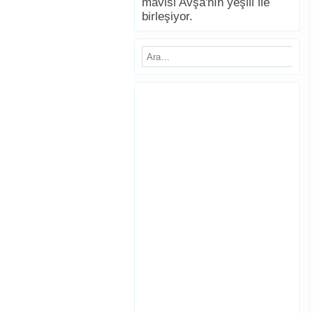
mavisi Avşa'nın yeşili ile
birleşiyor.