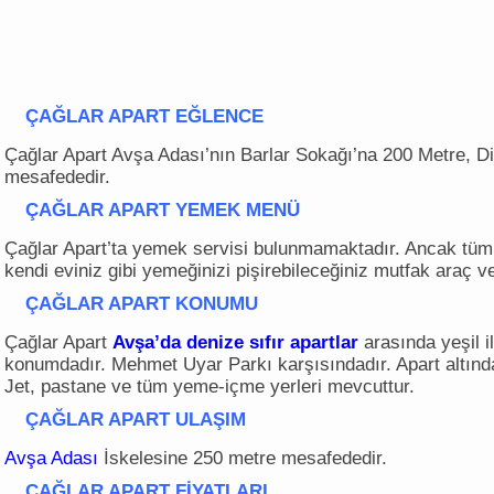
ÇAĞLAR APART
EĞLENCE
Çağlar Apart Avşa Adası’nın Barlar Sokağı’na 200 Metre, D
mesafededir.
ÇAĞLAR APART
YEMEK MENÜ
Çağlar Apart’ta yemek servisi bulunmamaktadır. Ancak tüm
kendi eviniz gibi yemeğinizi pişirebileceğiniz mutfak araç v
ÇAĞLAR APART
KONUMU
Çağlar Apart
Avşa’da denize sıfır apartlar
arasında yeşil i
konumdadır. Mehmet Uyar Parkı karşısındadır. Apart altın
Jet, pastane ve tüm yeme-içme yerleri mevcuttur.
ÇAĞLAR APART
ULAŞIM
Avşa Adası
İskelesine 250 metre mesafededir.
ÇAĞLAR APART
FİYATLARI